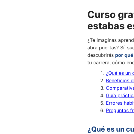
Curso grat
estabas 
¿Te imaginas aprende
abra puertas? Sí, su
descubrirás
por qué 
tu carrera, cómo enc
¿Qué es un c
Beneficios d
Comparativa
Guía práctic
Errores hab
Preguntas f
¿Qué es un cu