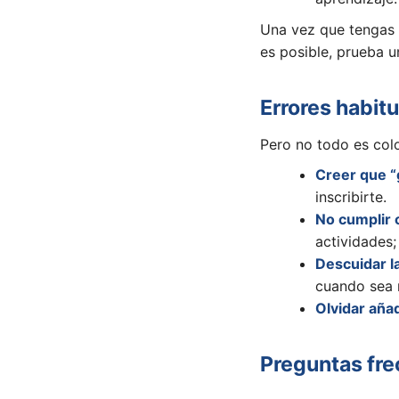
Una vez que tengas cl
es posible, prueba 
Errores habit
Pero no todo es colo
Creer que “g
inscribirte.
No cumplir c
actividades; 
Descuidar la
cuando sea 
Olvidar añad
Preguntas fr