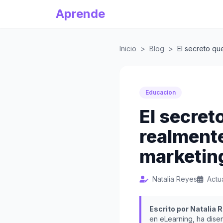
Aprende
Inicio
>
Blog
>
El secreto qu
Educacion
El secret
realmente
marketing
Natalia Reyes
Actu
Escrito por Natalia 
en eLearning, ha dise