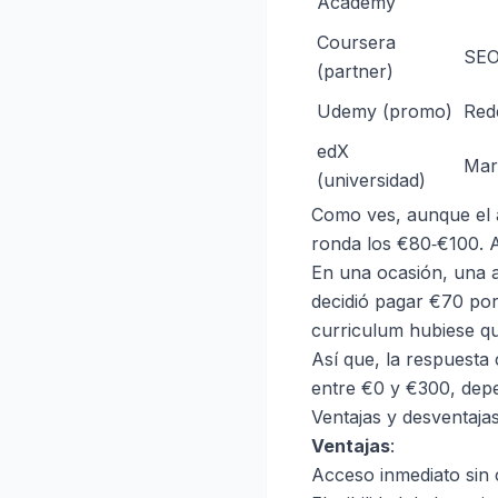
Academy
Coursera
SEO
(partner)
Udemy (promo)
Rede
edX
Mark
(universidad)
Como ves, aunque el ac
ronda los €80‑€100. 
En una ocasión, una am
decidió pagar €70 por
curriculum hubiese q
Así que, la respuesta c
entre €0 y €300, depe
Ventajas y desventajas
Ventajas
:
Acceso inmediato sin