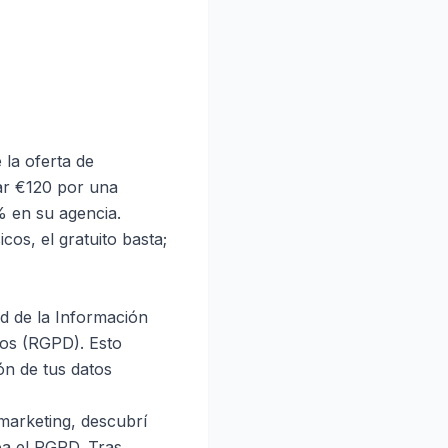
 la oferta de
gar €120 por una
2% en su agencia.
cos, el gratuito basta;
ad de la Información
tos (RGPD). Esto
ón de tus datos
 marketing, descubrí
ba el RGPD. Tras