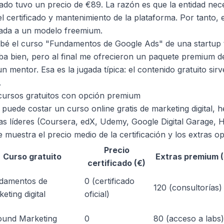
ficado tuvo un precio de €89. La razón es que la entidad nec
l certificado y mantenimiento de la plataforma. Por tanto, 
rada a un modelo freemium.
é el curso "Fundamentos de Google Ads" de una startup t
ba bien, pero al final me ofrecieron un paquete premium 
n mentor. Esa es la jugada típica: el contenido gratuito si
.
 cursos gratuitos con opción premium
puede costar un curso online gratis de marketing digital, 
mas líderes (Coursera, edX, Udemy, Google Digital Garage
te muestra el precio medio de la certificación y los extras o
Precio
Curso gratuito
Extras premium (
certificado (€)
damentos de
0 (certificado
120 (consultorías)
eting digital
oficial)
ound Marketing
0
80 (acceso a labs)