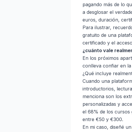
pagando más de lo q
a desglosar el verdad
euros, duración, certi
Para ilustrar, recuer
gratuito de una plata
certificado y el acce
¿cuánto vale realmen
En los próximos apart
conlleva confiar en la 
¿Qué incluye realment
Cuando una platafor
introductorios, lectur
menciona son los extra
personalizadas y acce
el 68% de los cursos g
entre €50 y €300.
En mi caso, diseñé un