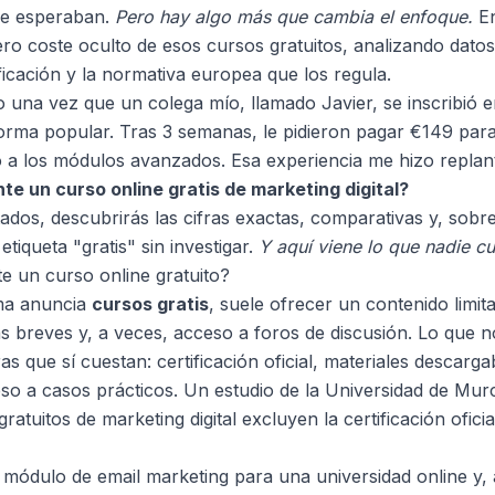
ue esperaban.
Pero hay algo más que cambia el enfoque.
En
ero coste oculto de esos cursos gratuitos, analizando datos
ficación y la normativa europea que los regula.
do una vez que un colega mío, llamado Javier, se inscribió
forma popular. Tras 3 semanas, le pidieron pagar €149 para
so a los módulos avanzados. Esa experiencia me hizo replan
te un curso online gratis de marketing digital?
ados, descubrirás las cifras exactas, comparativas y, sobre
etiqueta "gratis" sin investigar.
Y aquí viene lo que nadie cu
e un curso online gratuito?
ma anuncia
cursos gratis
, suele ofrecer un contenido limit
as breves y, a veces, acceso a foros de discusión. Lo que 
s que sí cuestan: certificación oficial, materiales descargab
so a casos prácticos. Un estudio de la Universidad de Mur
ratuitos de marketing digital excluyen la certificación ofici
 módulo de email marketing para una universidad online y, 