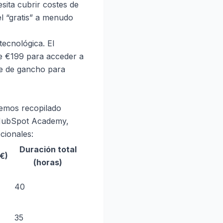
esita cubrir costes de
el “gratis” a menudo
ecnológica. El
de €199 para acceder a
rve de gancho para
hemos recopilado
, HubSpot Academy,
pcionales:
Duración total
€)
(horas)
40
35