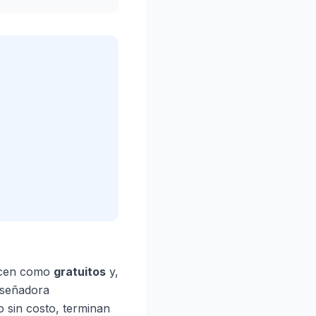
recen como
gratuitos
y,
iseñadora
so sin costo, terminan