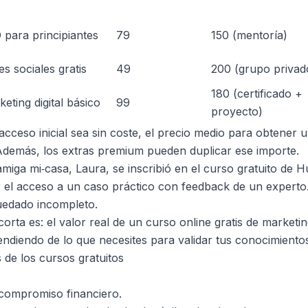
 para principiantes
79
150 (mentoría)
s sociales gratis
49
200 (grupo privad
180 (certificado +
eting digital básico
99
proyecto)
ceso inicial sea sin coste, el precio medio para obtener un 
Además, los extras premium pueden duplicar ese importe.
iga mi‑casa, Laura, se inscribió en el curso gratuito de H
 el acceso a un caso práctico con feedback de un experto.
uedado incompleto.
orta es: el valor real de un curso online gratis de marketing
ndiendo de lo que necesites para validar tus conocimiento
 de los cursos gratuitos
 compromiso financiero.