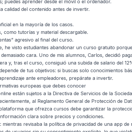
os; puedes aprender desde el móvil o el ordenador.
a calidad del contenido antes de invertir.
oficial en la mayoría de los casos.
s, como tutorías y material descargable.
entas” agresivo al final del curso.
e, he visto estudiantes abandonar un curso gratuito porque
ía demasiado cara. Uno de mis alumnos, Carlos, decidió pa
era y, tras el curso, consiguió una subida de salario del 1
 depende de tus objetivos: si buscas solo conocimientos bási
l aprendizaje ante empleadores, prepárate a invertir.
ormativas europeas que debes conocer
nline están sujetos a la Directiva de Servicios de la Socied
recientemente, al Reglamento General de Protección de Da
 plataforma que ofrezca cursos debe garantizar la protecci
información clara sobre precios y condiciones.
 mientras revisaba la política de privacidad de una app de
 de usuarios sin su consentimiento explícito, lo que viola