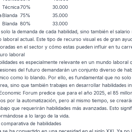
Técnica
70%
30.000
a
Blanda
75%
35.000
Blanda
80%
33.000
 solo la demanda de cada habilidad, sino también el salari
 laboral actual. Este tipo de recurso visual es de gran ayu
radas en el sector y cómo estas pueden influir en tu carr
uro laboral
bilidades es especialmente relevante en un mundo laboral
esiones del futuro demandarán un conjunto diverso de hab
ico como lo blando. Por ello, es fundamental que no solo te
ea, sino que también trabajes en desarrollar habilidades i
Economic Forum predice que para el año 2025, el 85 millo
os por la automatización, pero al mismo tiempo, se creará
bajo que requerirán habilidades más avanzadas. Esto signifi
rmándose a lo largo de la vida.
comparativa de habilidades
 se ha convertido en una necesidad en el siglo XXI. Ya no