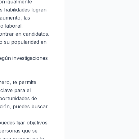
son igualmente
 habilidades logran
 aumento, las
o laboral.
ontrar en candidatos.
o su popularidad en
egún investigaciones
mero, te permite
clave para el
 oportunidades de
ación, puedes buscar
edes fijar objetivos
 personas que se
 que quienes no lo