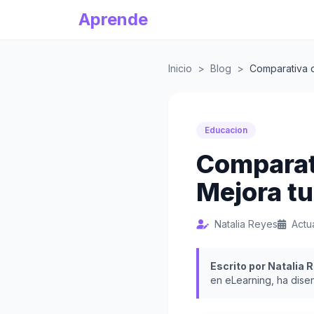
Aprende
Inicio
>
Blog
>
Comparativa 
Educacion
Comparat
Mejora t
Natalia Reyes
Actu
Escrito por Natalia 
en eLearning, ha dise