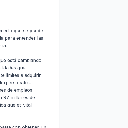
o medio que se puede
da para entender las
era.
 que está cambiando
ilidades que
 limites a adquirir
nterpersonales.
nes de empleos
n 97 millones de
ca que es vital
 basta con obtener un