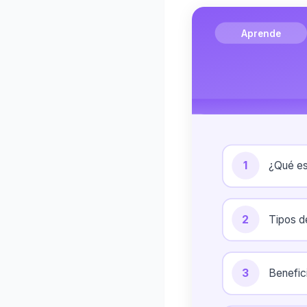
Aprende
1
¿Qué es
2
Tipos d
3
Benefic