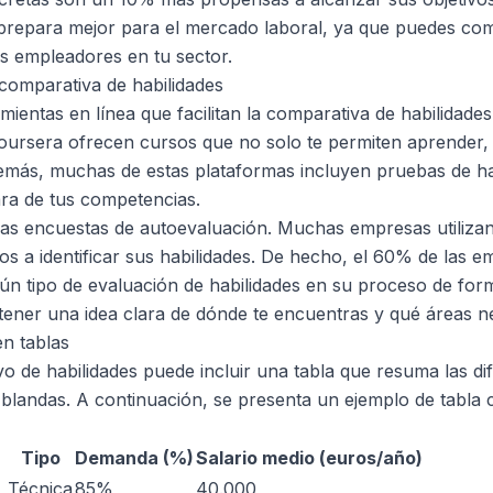
 prepara mejor para el mercado laboral, ya que puedes com
s empleadores en tu sector.
comparativa de habilidades
amientas en línea que facilitan la comparativa de habilidad
oursera ofrecen cursos que no solo te permiten aprender,
más, muchas de estas plataformas incluyen pruebas de hab
ara de tus competencias.
 las encuestas de autoevaluación. Muchas empresas utiliza
s a identificar sus habilidades. De hecho, el 60% de las 
n tipo de evaluación de habilidades en su proceso de form
tener una idea clara de dónde te encuentras y qué áreas ne
en tablas
vo de habilidades puede incluir una tabla que resuma las di
y blandas. A continuación, se presenta un ejemplo de tabla 
Tipo
Demanda (%)
Salario medio (euros/año)
Técnica
85%
40.000