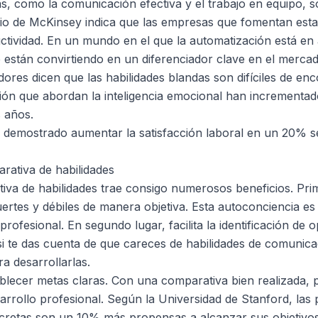
as, como la comunicación efectiva y el trabajo en equipo, 
io de McKinsey indica que las empresas que fomentan estas
tividad. En un mundo en el que la automatización está en
e están convirtiendo en un diferenciador clave en el mercad
ores dicen que las habilidades blandas son difíciles de enc
ón que abordan la inteligencia emocional han incrementad
 años.
 demostrado aumentar la satisfacción laboral en un 20% s
arativa de habilidades
iva de habilidades trae consigo numerosos beneficios. Pri
ertes y débiles de manera objetiva. Esta autoconciencia es 
profesional. En segundo lugar, facilita la identificación de
si te das cuenta de que careces de habilidades de comunic
a desarrollarlas.
lecer metas claras. Con una comparativa bien realizada, pu
arrollo profesional. Según la Universidad de Stanford, las
cretas son un 10% más propensas a alcanzar sus objetivos