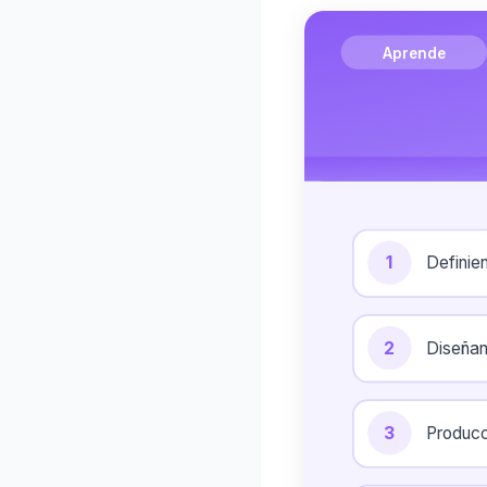
Aprende
1
Definie
2
Diseñan
3
Producc