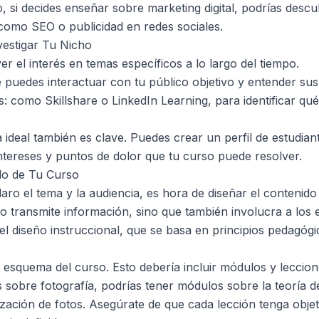
, si decides enseñar sobre marketing digital, podrías descu
omo SEO o publicidad en redes sociales.
vestigar Tu Nicho
r el interés en temas específicos a lo largo del tiempo.
 puedes interactuar con tu público objetivo y entender sus
: como Skillshare o LinkedIn Learning, para identificar qu
ia ideal también es clave. Puedes crear un perfil de estudian
ntereses y puntos de dolor que tu curso puede resolver.
do de Tu Curso
ro el tema y la audiencia, es hora de diseñar el contenido 
 transmite información, sino que también involucra a los e
l diseño instruccional, que se basa en principios pedagógico
squema del curso. Esto debería incluir módulos y leccione
s sobre fotografía, podrías tener módulos sobre la teoría de 
ización de fotos. Asegúrate de que cada lección tenga objet