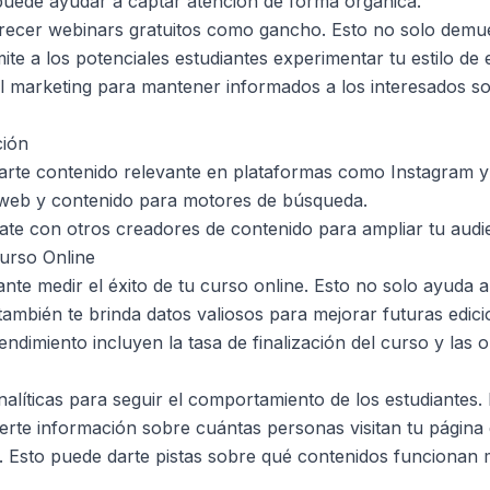
 puede ayudar a captar atención de forma orgánica.
ecer webinars gratuitos como gancho. Esto no solo demues
ite a los potenciales estudiantes experimentar tu estilo d
ail marketing para mantener informados a los interesados s
ción
rte contenido relevante en plataformas como Instagram y 
o web y contenido para motores de búsqueda.
ate con otros creadores de contenido para ampliar tu audi
Curso Online
ante medir el éxito de tu curso online. Esto no solo ayuda
también te brinda datos valiosos para mejorar futuras edic
endimiento incluyen la tasa de finalización del curso y las 
nalíticas para seguir el comportamiento de los estudiantes
erte información sobre cuántas personas visitan tu página
s. Esto puede darte pistas sobre qué contenidos funcionan 