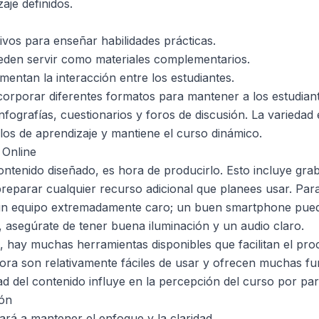
aje definidos.
ivos para enseñar habilidades prácticas.
en servir como materiales complementarios.
mentan la interacción entre los estudiantes.
orporar diferentes formatos para mantener a los estudiant
infografías, cuestionarios y foros de discusión. La variedad
ilos de aprendizaje y mantiene el curso dinámico.
 Online
ontenido diseñado, es hora de producirlo. Esto incluye grab
 preparar cualquier recurso adicional que planees usar. Par
 un equipo extremadamente caro; un buen smartphone pued
 asegúrate de tener buena iluminación y un audio claro.
n, hay muchas herramientas disponibles que facilitan el pr
ra son relativamente fáciles de usar y ofrecen muchas fu
d del contenido influye en la percepción del curso por part
ión
ará a mantener el enfoque y la claridad.