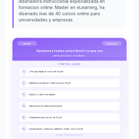
disenadora instruccional especializada en
formacion online. Master en eLearning, ha
disenado mas de 40 cursos online para
universidades y empresas.
Aprende
INFOGRAFIA
Opiniones reales curso Excel: Lo que rea
lmente piensan los estudiantes
PUNTOS CLAVE
1
¿Por qué elegir un curso de Excel?
2
Opiniones positivas sobre el curso Excel
3
Críticas y áreas de mejora
4
Impacto en la carrera profesional
5
Comparativa de cursos de Excel
6
Conclusiones sobre las opiniones reales curso Excel
Aprende - Actualizado 2026-04-02