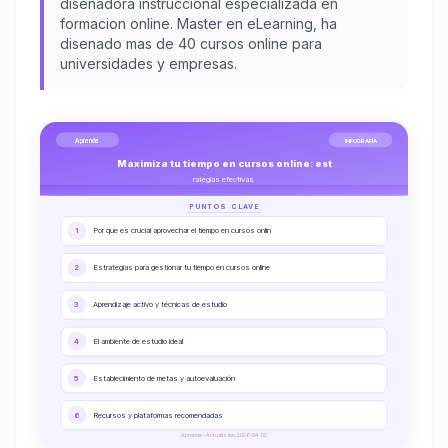
disenadora instruccional especializada en
formacion online. Master en eLearning, ha
disenado mas de 40 cursos online para
universidades y empresas.
Aprende
INFOGRAFIA
Maximiza tu tiempo en cursos online: est
rategias efectivas
PUNTOS CLAVE
1
Por que es crucial aprovechar el tiempo en cursos onlin
2
Estrategias para gestionar tu tiempo en cursos online
3
Aprendizaje activo y técnicas de estudio
4
El ambiente de estudio ideal
5
Establecimiento de metas y autoevaluación
6
Recursos y plataformas recomendadas
Aprende - Actualizado 2026-04-02