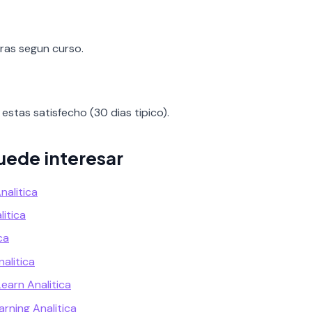
oras segun curso.
estas satisfecho (30 dias tipico).
uede interesar
nalitica
litica
ca
nalitica
Learn Analitica
earning Analitica