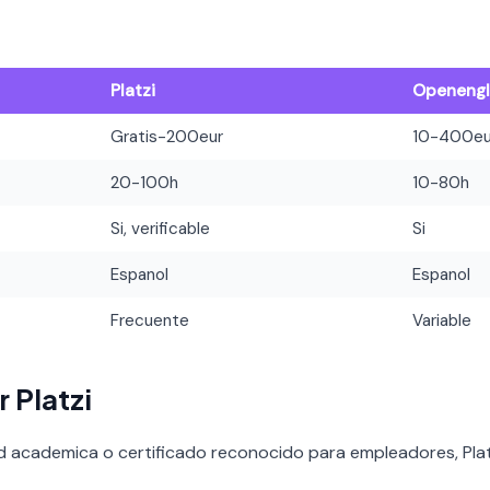
Platzi
Openengl
Gratis-200eur
10-400eu
20-100h
10-80h
Si, verificable
Si
Espanol
Espanol
Frecuente
Variable
 Platzi
ad academica o certificado reconocido para empleadores, Platzi