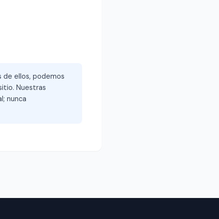
és de ellos, podemos
itio. Nuestras
l; nunca