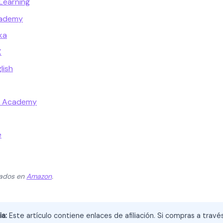
Learning
cademy
ka
X
lish
t Academy
e
zados en
Amazon
.
ia:
Este artículo contiene enlaces de afiliación. Si compras a trav