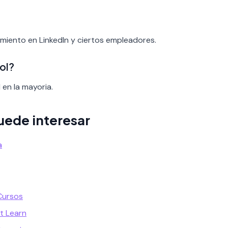
cimiento en LinkedIn y ciertos empleadores.
ol?
 en la mayoria.
uede interesar
a
Cursos
t Learn