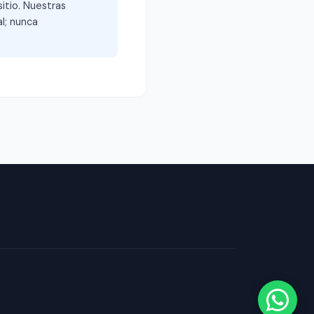
itio. Nuestras
l; nunca